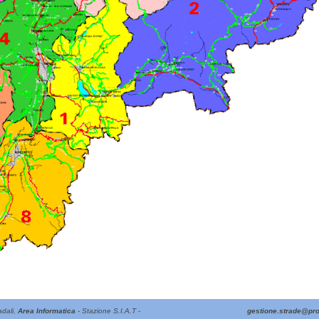
adali,
Area Informatica
- Stazione S.I.A.T -
gestione.strade@prov