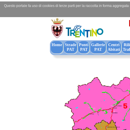
Questo portale fa uso di cookies di terze parti per la raccolta in forma aggregata
Home
Strade
Ponti
Gallerie
Centri
Ril
PAT
PAT
PAT
Abitati
Traf