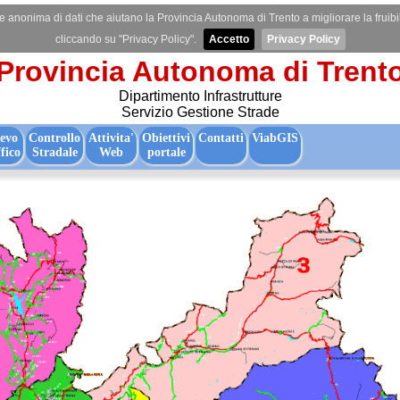
 e anonima di dati che aiutano la Provincia Autonoma di Trento a migliorare la fruib
cliccando su "Privacy Policy".
Accetto
Privacy Policy
Provincia Autonoma di Trent
Dipartimento Infrastrutture
Servizio Gestione Strade
ievo
Controllo
Attivita'
Obiettivi
Contatti
ViabGIS
fico
Stradale
Web
portale