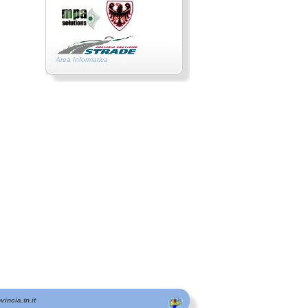
Area Informatica
incia.tn.it