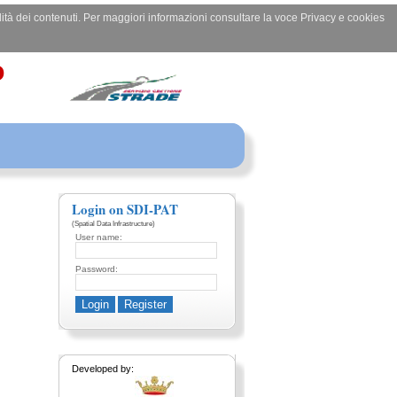
ilità dei contenuti. Per maggiori informazioni consultare la voce Privacy e cookies
o
Login on SDI-PAT
(Spatial Data Infrastructure)
User name:
Password:
Developed by: